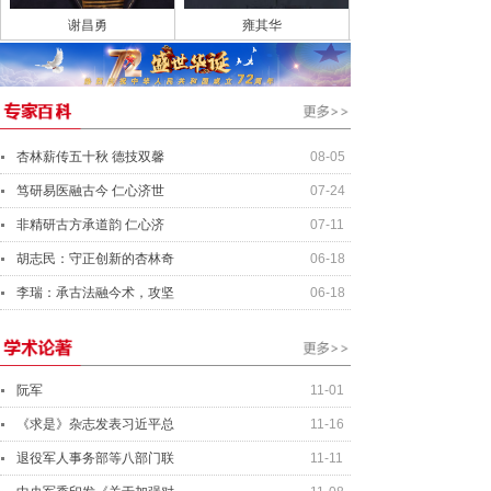
谢昌勇
雍其华
杏林薪传五十秋 德技双馨
08-05
笃研易医融古今 仁心济世
07-24
非精研古方承道韵 仁心济
07-11
胡志民：守正创新的杏林奇
06-18
李瑞：承古法融今术，攻坚
06-18
阮军
11-01
《求是》杂志发表习近平总
11-16
退役军人事务部等八部门联
11-11