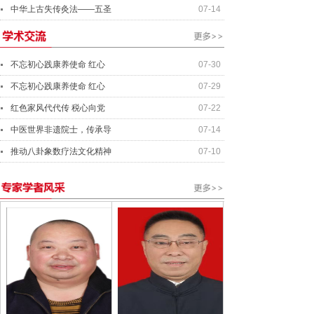
中华上古失传灸法——五圣
07-14
不忘初心践康养使命 红心
07-30
不忘初心践康养使命 红心
07-29
红色家风代代传 税心向党
07-22
中医世界非遗院士，传承导
07-14
推动八卦象数疗法文化精神
07-10