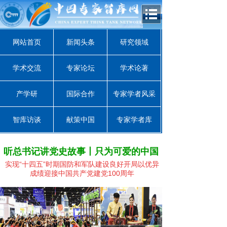
网站首页
新闻头条
研究领域
学术交流
专家论坛
学术论著
产学研
国际合作
专家学者风采
智库访谈
献策中国
专家学者库
听总书记讲党史故事丨只为可爱的中国
实现“十四五”时期国防和军队建设良好开局
以优异
成绩迎接中国共产党建党100周年