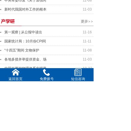
中央军委印发《关于加强对
11-08
新时代我国对外工作的根本
11-03
第一观察 | 从公报中读出
11-16
国家统计局：10月份CPI同
11-11
“十四五”期间 文物保护
11-08
各地多措并举提供资金、场
11-03
中国在两种物理体系实现量
10-27
返回首页
免费拨号
短信咨询
中美元首将就事关两国关系
11-16
美中关系全国委员会年度晚
11-11
全球连线｜你好欧洲：国际
10-20