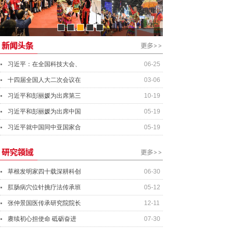
资产管理经理
行业分析师
资深投资总监
总会计师
习近平：在全国科技大会、
06-25
十四届全国人大二次会议在
03-06
习近平和彭丽媛为出席第三
10-19
习近平和彭丽媛为出席中国
05-19
习近平就中国同中亚国家合
05-19
草根发明家四十载深耕科创
06-30
肛肠病穴位针挑疗法传承班
05-12
张仲景国医传承研究院院长
12-11
赓续初心担使命 砥砺奋进
07-30