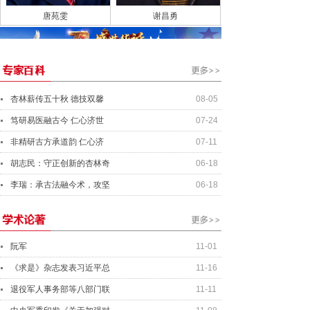
唐苑雯
谢昌勇
杏林薪传五十秋 德技双馨
08-05
笃研易医融古今 仁心济世
07-24
非精研古方承道韵 仁心济
07-11
胡志民：守正创新的杏林奇
06-18
李瑞：承古法融今术，攻坚
06-18
阮军
11-01
《求是》杂志发表习近平总
11-16
退役军人事务部等八部门联
11-11