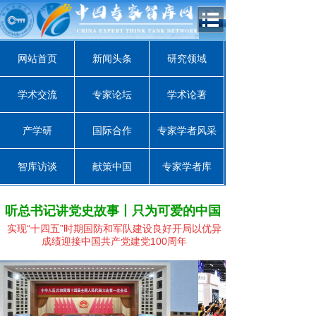
网站首页
新闻头条
研究领域
学术交流
专家论坛
学术论著
产学研
国际合作
专家学者风采
智库访谈
献策中国
专家学者库
听总书记讲党史故事丨只为可爱的中国
实现“十四五”时期国防和军队建设良好开局
以优异
成绩迎接中国共产党建党100周年