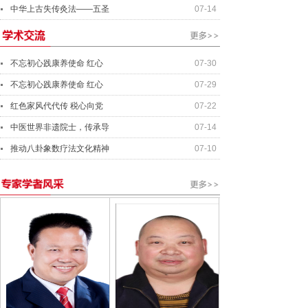
中华上古失传灸法——五圣
07-14
不忘初心践康养使命 红心
07-30
不忘初心践康养使命 红心
07-29
红色家风代代传 税心向党
07-22
中医世界非遗院士，传承导
07-14
推动八卦象数疗法文化精神
07-10