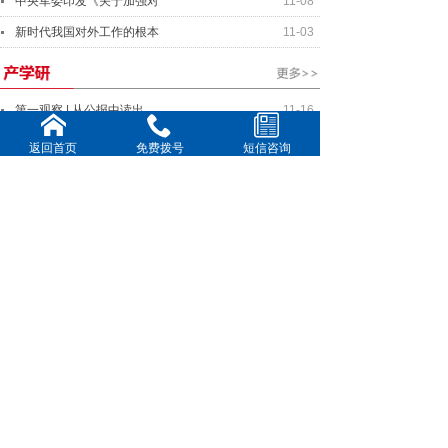
中央军委印发《关于加强对
11-08
新时代我国对外工作的根本
11-03
第一观察 | 从公报中读出
11-16
国家统计局：10月份CPI同
11-11
返回首页
免费拨号
短信咨询
“十四五”期间 文物保护
11-08
各地多措并举提供资金、场
11-03
中国在两种物理体系实现量
10-27
中美元首将就事关两国关系
11-16
美中关系全国委员会年度晚
11-11
全球连线｜你好欧洲：国际
10-20