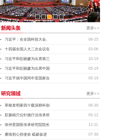
资产管理经理
行业分析师
资深投资总监
总会计师
习近平：在全国科技大会、
06-25
十四届全国人大二次会议在
03-06
习近平和彭丽媛为出席第三
10-19
习近平和彭丽媛为出席中国
05-19
习近平就中国同中亚国家合
05-19
草根发明家四十载深耕科创
06-30
肛肠病穴位针挑疗法传承班
05-12
张仲景国医传承研究院院长
12-11
赓续初心担使命 砥砺奋进
07-30