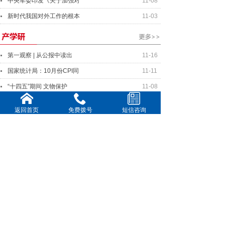
中央军委印发《关于加强对
11-08
新时代我国对外工作的根本
11-03
第一观察 | 从公报中读出
11-16
国家统计局：10月份CPI同
11-11
“十四五”期间 文物保护
11-08
各地多措并举提供资金、场
11-03
返回首页
免费拨号
短信咨询
中国在两种物理体系实现量
10-27
中美元首将就事关两国关系
11-16
美中关系全国委员会年度晚
11-11
全球连线｜你好欧洲：国际
10-20