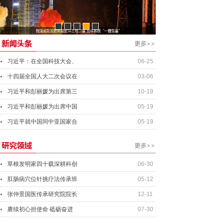
资产管理经理
行业分析师
资深投资总监
总会计师
习近平：在全国科技大会、
06-25
十四届全国人大二次会议在
03-06
习近平和彭丽媛为出席第三
10-19
习近平和彭丽媛为出席中国
05-19
习近平就中国同中亚国家合
05-19
草根发明家四十载深耕科创
06-30
肛肠病穴位针挑疗法传承班
05-12
张仲景国医传承研究院院长
12-11
赓续初心担使命 砥砺奋进
07-30