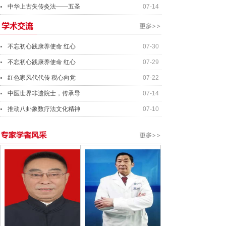
中华上古失传灸法——五圣
07-14
不忘初心践康养使命 红心
07-30
不忘初心践康养使命 红心
07-29
红色家风代代传 税心向党
07-22
中医世界非遗院士，传承导
07-14
推动八卦象数疗法文化精神
07-10