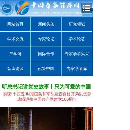
网站首页
新闻头条
研究领域
学术交流
专家论坛
学术论著
产学研
国际合作
专家学者风采
智库访谈
献策中国
专家学者库
听总书记讲党史故事丨只为可爱的中国
实现“十四五”时期国防和军队建设良好开局
以优异
成绩迎接中国共产党建党100周年