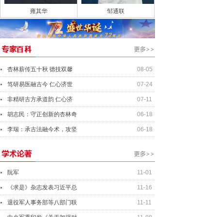
雍其华
邹通联
杏林薪传五十秋 德技双馨
08-05
笃研易医融古今 仁心济世
07-24
非精研古方承道韵 仁心济
07-11
胡志民：守正创新的杏林奇
06-18
李瑞：承古法融今术，攻坚
06-18
阮军
11-01
《求是》杂志发表习近平总
11-16
退役军人事务部等八部门联
11-11