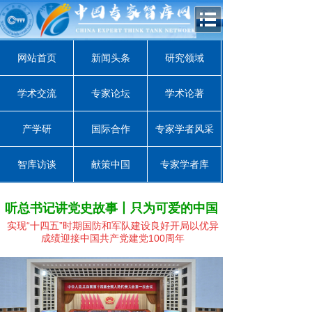
网站首页
新闻头条
研究领域
学术交流
专家论坛
学术论著
产学研
国际合作
专家学者风采
智库访谈
献策中国
专家学者库
听总书记讲党史故事丨只为可爱的中国
实现“十四五”时期国防和军队建设良好开局
以优异
成绩迎接中国共产党建党100周年