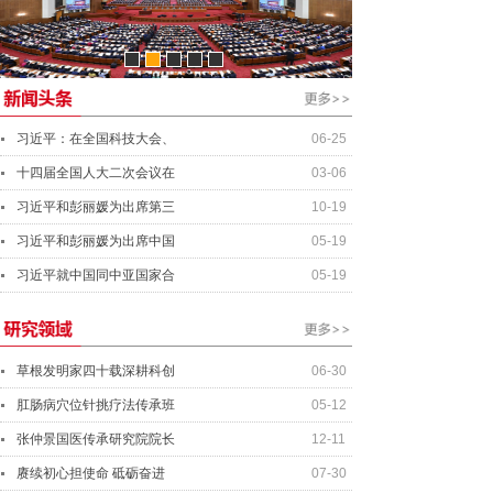
资产管理经理
行业分析师
资深投资总监
总会计师
习近平：在全国科技大会、
06-25
十四届全国人大二次会议在
03-06
习近平和彭丽媛为出席第三
10-19
习近平和彭丽媛为出席中国
05-19
习近平就中国同中亚国家合
05-19
草根发明家四十载深耕科创
06-30
肛肠病穴位针挑疗法传承班
05-12
张仲景国医传承研究院院长
12-11
赓续初心担使命 砥砺奋进
07-30