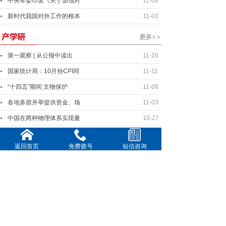
中央军委印发《关于加强对
11-08
新时代我国对外工作的根本
11-03
第一观察 | 从公报中读出
11-16
国家统计局：10月份CPI同
11-11
“十四五”期间 文物保护
11-08
各地多措并举提供资金、场
11-03
中国在两种物理体系实现量
10-27
返回首页
免费拨号
短信咨询
中美元首将就事关两国关系
11-16
美中关系全国委员会年度晚
11-11
全球连线｜你好欧洲：国际
10-20