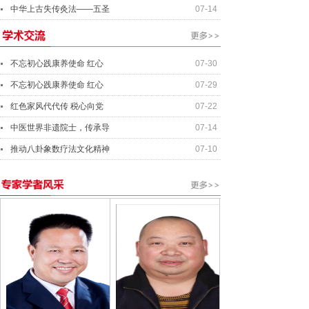
中华上古失传灸法——五圣
07-14
不忘初心践康养使命 红心
07-30
不忘初心践康养使命 红心
07-29
红色家风代代传 税心向党
07-22
中医世界非遗院士，传承导
07-14
推动八卦象数疗法文化精神
07-10