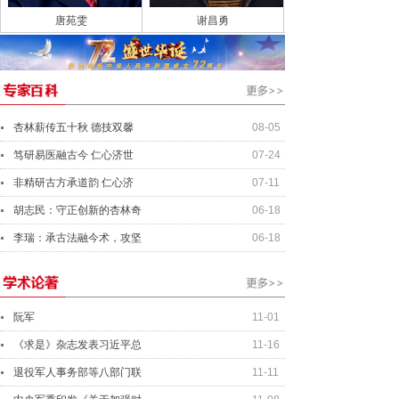
唐苑雯
谢昌勇
杏林薪传五十秋 德技双馨
08-05
笃研易医融古今 仁心济世
07-24
非精研古方承道韵 仁心济
07-11
胡志民：守正创新的杏林奇
06-18
李瑞：承古法融今术，攻坚
06-18
阮军
11-01
《求是》杂志发表习近平总
11-16
退役军人事务部等八部门联
11-11