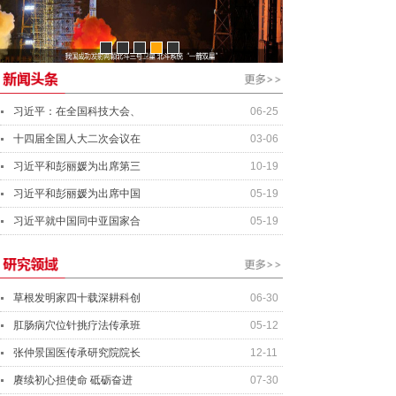
资产管理经理
行业分析师
资深投资总监
总会计师
习近平：在全国科技大会、
06-25
十四届全国人大二次会议在
03-06
习近平和彭丽媛为出席第三
10-19
习近平和彭丽媛为出席中国
05-19
习近平就中国同中亚国家合
05-19
草根发明家四十载深耕科创
06-30
肛肠病穴位针挑疗法传承班
05-12
张仲景国医传承研究院院长
12-11
赓续初心担使命 砥砺奋进
07-30