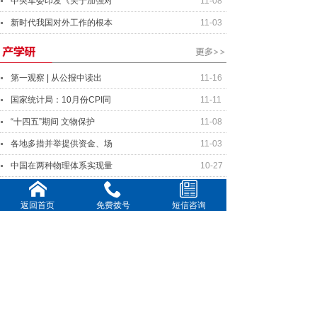
中央军委印发《关于加强对
11-08
新时代我国对外工作的根本
11-03
第一观察 | 从公报中读出
11-16
国家统计局：10月份CPI同
11-11
“十四五”期间 文物保护
11-08
各地多措并举提供资金、场
11-03
中国在两种物理体系实现量
10-27
返回首页
免费拨号
短信咨询
中美元首将就事关两国关系
11-16
美中关系全国委员会年度晚
11-11
全球连线｜你好欧洲：国际
10-20