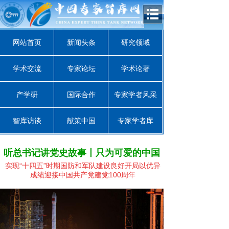
网站首页
新闻头条
研究领域
学术交流
专家论坛
学术论著
产学研
国际合作
专家学者风采
智库访谈
献策中国
专家学者库
听总书记讲党史故事丨只为可爱的中国
实现“十四五”时期国防和军队建设良好开局
以优异
成绩迎接中国共产党建党100周年