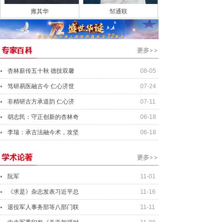
雍其华
邹通联
杏林薪传五十秋 德技双馨
08-05
笃研易医融古今 仁心济世
07-24
非精研古方承道韵 仁心济
07-11
胡志民：守正创新的杏林奇
06-18
李瑞：承古法融今术，攻坚
06-18
阮军
11-01
《求是》杂志发表习近平总
11-16
退役军人事务部等八部门联
11-11