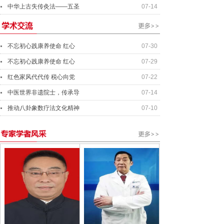
中华上古失传灸法——五圣
07-14
不忘初心践康养使命 红心
07-30
不忘初心践康养使命 红心
07-29
红色家风代代传 税心向党
07-22
中医世界非遗院士，传承导
07-14
推动八卦象数疗法文化精神
07-10