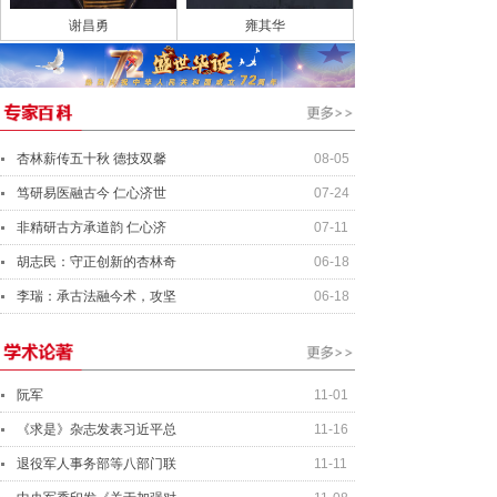
谢昌勇
雍其华
杏林薪传五十秋 德技双馨
08-05
笃研易医融古今 仁心济世
07-24
非精研古方承道韵 仁心济
07-11
胡志民：守正创新的杏林奇
06-18
李瑞：承古法融今术，攻坚
06-18
阮军
11-01
《求是》杂志发表习近平总
11-16
退役军人事务部等八部门联
11-11