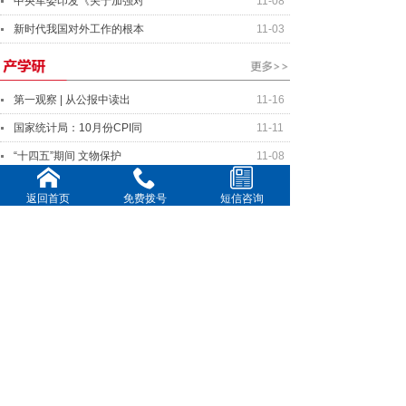
中央军委印发《关于加强对
11-08
新时代我国对外工作的根本
11-03
第一观察 | 从公报中读出
11-16
国家统计局：10月份CPI同
11-11
“十四五”期间 文物保护
11-08
各地多措并举提供资金、场
11-03
返回首页
免费拨号
短信咨询
中国在两种物理体系实现量
10-27
中美元首将就事关两国关系
11-16
美中关系全国委员会年度晚
11-11
全球连线｜你好欧洲：国际
10-20