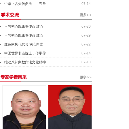
中华上古失传灸法——五圣
07-14
不忘初心践康养使命 红心
07-30
不忘初心践康养使命 红心
07-29
红色家风代代传 税心向党
07-22
中医世界非遗院士，传承导
07-14
推动八卦象数疗法文化精神
07-10