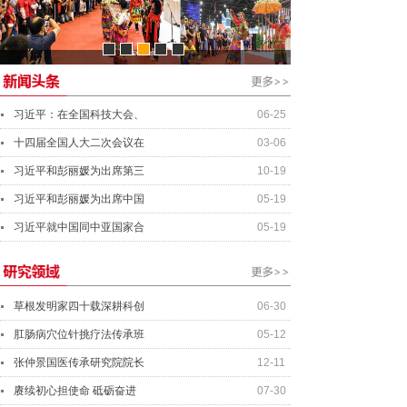
资产管理经理
行业分析师
资深投资总监
总会计师
习近平：在全国科技大会、
06-25
十四届全国人大二次会议在
03-06
习近平和彭丽媛为出席第三
10-19
习近平和彭丽媛为出席中国
05-19
习近平就中国同中亚国家合
05-19
草根发明家四十载深耕科创
06-30
肛肠病穴位针挑疗法传承班
05-12
张仲景国医传承研究院院长
12-11
赓续初心担使命 砥砺奋进
07-30