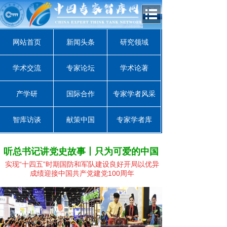
网站首页
新闻头条
研究领域
学术交流
专家论坛
学术论著
产学研
国际合作
专家学者风采
智库访谈
献策中国
专家学者库
听总书记讲党史故事丨只为可爱的中国
实现“十四五”时期国防和军队建设良好开局
以优异
成绩迎接中国共产党建党100周年